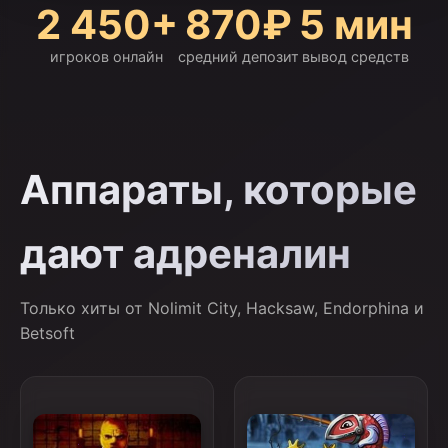
2 450+
870₽
5 мин
игроков онлайн
средний депозит
вывод средств
Аппараты, которые
дают адреналин
Только хиты от Nolimit City, Hacksaw, Endorphina и
Betsoft