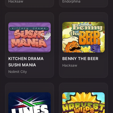
Hacksaw
Endorphina
KITCHEN DRAMA
BENNY THE BEER
SUSHI MANIA
Hacksaw
Nolimit City