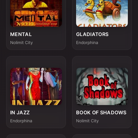
MENTAL
GLADIATORS
Nolimit City
Endorphina
IN JAZZ
BOOK OF SHADOWS
Endorphina
Nolimit City