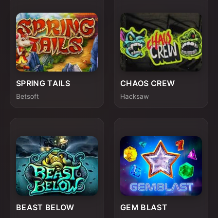
SPRING TAILS
CHAOS CREW
Betsoft
Hacksaw
BEAST BELOW
GEM BLAST